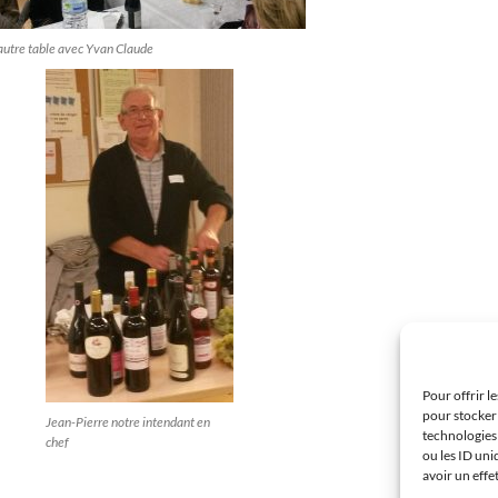
autre table avec Yvan Claude
Pour offrir l
pour stocker 
Jean-Pierre notre intendant en
technologies
chef
ou les ID uni
avoir un effe