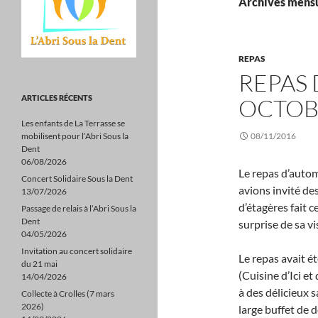
Archives mensu
REPAS
REPAS 
ARTICLES RÉCENTS
OCTOB
Les enfants de La Terrasse se
mobilisent pour l’Abri Sous la
08/11/2016
Dent
06/08/2026
Le repas d’autom
Concert Solidaire Sous la Dent
avions invité d
13/07/2026
d’étagères fait c
Passage de relais à l’Abri Sous la
Dent
surprise de sa vis
04/05/2026
Invitation au concert solidaire
Le repas avait é
du 21 mai
(Cuisine d’Ici e
14/04/2026
à des délicieux 
Collecte à Crolles (7 mars
2026)
large buffet de d