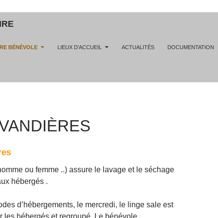
IRE
RE BÉNÉVOLE
LIEUX D’ACCUEIL
ACTUALITÉS
DOCUMENTATION
AVANDIÈRES
res
homme ou femme ..) assure le lavage et le séchage
aux hébergés .
odes d’hébergements, le mercredi, le linge sale est
par les hébergés et regroupé. Le bénévole