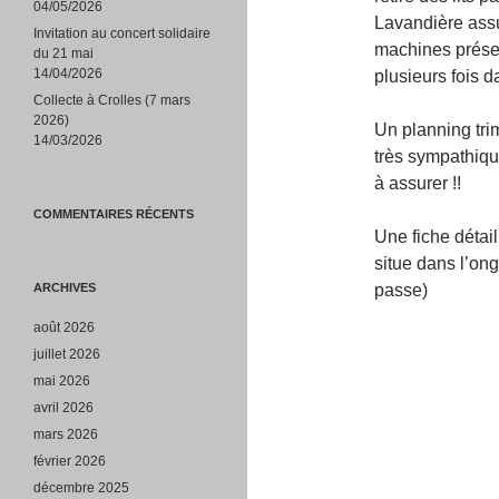
04/05/2026
Lavandière assu
Invitation au concert solidaire
machines présen
du 21 mai
14/04/2026
plusieurs fois d
Collecte à Crolles (7 mars
2026)
Un planning trim
14/03/2026
très sympathique
à assurer !!
COMMENTAIRES RÉCENTS
Une fiche détai
situe dans l’ong
ARCHIVES
passe)
août 2026
juillet 2026
mai 2026
avril 2026
mars 2026
février 2026
décembre 2025