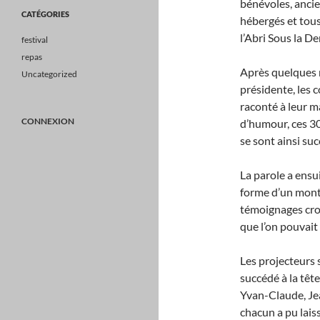
bénévoles, ancie
CATÉGORIES
hébergés et tous
l’Abri Sous la De
festival
repas
Après quelques 
Uncategorized
présidente, les c
raconté à leur m
CONNEXION
d’humour, ces 3
se sont ainsi su
La parole a ensu
forme d’un mont
témoignages croi
que l’on pouvait
Les projecteurs 
succédé à la tête
Yvan-Claude, Je
chacun a pu lais