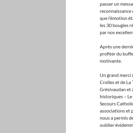
passer un messa
reconnaissance d
que l’émotion ét
les 30 bougies r
par nos excellen
Après une derni
profiter du buff
motivante.
Un grand merci à
Crolles et de L
Grésivaudan et à
historiques – Le 
Secours Catholiq
associations et 
nous a permis de
oublier évidemme