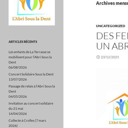
Archives mensu
UNCATEGORIZED
DES F
ARTICLES RÉCENTS
UN ABR
Les enfants de La Terrasse se
mobilisent pour l’Abri Sous la
23/12/2025
Dent
06/08/2026
Concert Solidaire Sous la Dent
13/07/2026
Passage de relais à l’Abri Sous la
Dent
04/05/2026
Invitation au concert solidaire
du 21 mai
14/04/2026
Collecte à Crolles (7 mars
2026)