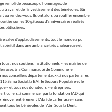
ge rempli de beaucoup d’hommages, de
u travail et de l’investissement des bénévoles. Sûr
ait au rendez-vous. Ils ont alors pu souffler ensemble
éparties sur les 10 gâteaux d’anniversaires réalisés
tes pâtissières.
ère salve d’applaudissements, tout le monde a pu
et apéritif dans une ambiance très chaleureuse et
 tous : nos soutiens institutionnels – les mairies de
a Terrasse, à la Communauté de Commune le
 nos conseillers départementaux-, à nos partenaires
115 Samu Social, la BAI, le Secours Populaire et le
ue – et tous nos donateurs – entreprises,
particuliers, à commencer par la fondation IAD qui
 rénover entièrement l’Abri de La Terrasse -, sans
nt tous les bénévoles de l’Abri Sous la Dent.