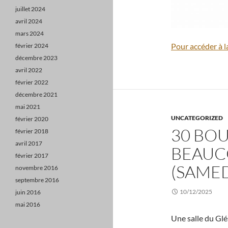
juillet 2024
avril 2024
mars 2024
Pour accéder à l
février 2024
décembre 2023
avril 2022
février 2022
décembre 2021
mai 2021
UNCATEGORIZED
février 2020
30 BOU
février 2018
avril 2017
BEAUC
février 2017
(SAMED
novembre 2016
septembre 2016
10/12/2025
juin 2016
mai 2016
Une salle du Glé