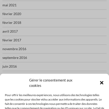
mai 2021
février 2020
février 2018
avril 2017
février 2017
novembre 2016
septembre 2016
juin 2016
mai 2016
Gérer le consentement aux
cookies
CATÉGORIES
Pour offrir les meilleures expériences, nous utilisons des technologies telles
que les cookies pour stocker et/ou accéder aux informations des appareils. Le
fait de consentir à ces technologies nous permettra de traiter des données
festival
telles que le comportement de navigation ou les ID uniques sur ce site. Le fait de