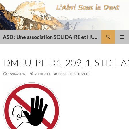
Recherche
ASD : Une association SOLIDAIRE et HUMANITAIRE
ALLER
MENU
AU
PRINCI
CONTENU
DMEU_PILD1_209_1_STD_LA
15/06/2016
200 × 200
FONCTIONNEMENT