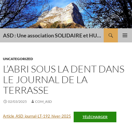
Recherche
ASD : Une association SOLIDAIRE et HUMANITAIRE
ALLER
MENU
AU
PRINCI
CONTENU
UNCATEGORIZED
L’ABRI SOUS LA DENT DANS
LE JOURNAL DE LA
TERRASSE
02/03/2025
COM_ASD
Article_ASD_journal-LT-192_hiver-2025
TÉLÉCHARGER