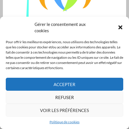
Gérer le consentement aux
cookies
Pour offrir les meilleures expériences, nous utilisons des technologies telles
que les cookies pour stocker et/ou accéder aux informations des appareils. Le
fait de consentir à ces technologies nous permettra de traiter des données
telles que le comportement de navigation ou les ID uniques sur ce site. Le fait de
ne pas consentir ou de retirer son consentement peut avoir un effet négatif sur
ARTICLES RÉCENTS
certaines caractéristiques et fonctions.
Les enfants de La Terrasse se mobilisent pour l’Abri Sous la Dent
ACCEPTER
06/08/2026
REFUSER
Concert Solidaire Sous la Dent
13/07/2026
VOIR LES PRÉFÉRENCES
Passage de relais à l’Abri Sous la Dent
04/05/2026
Politique de cookies
Invitation au concert solidaire du 21 mai