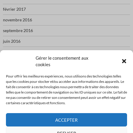
février 2017
novembre 2016
septembre 2016
juin 2016
mai 2016
Gérer le consentement aux
cookies
CATÉGORIES
Pour offrir les meilleures expériences, nous utilisons des technologies telles
que les cookies pour stocker et/ou accéder aux informations des appareils. Le
fait de consentir à ces technologies nous permettra de traiter des données
festival
telles que le comportement de navigation ou les ID uniques sur ce site. Le fait de
ne pas consentir ou de retirer son consentement peut avoir un effet négatif sur
repas
certaines caractéristiques et fonctions.
Uncategorized
ACCEPTER