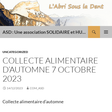
Recherche
ASD : Une association SOLIDAIRE et HUMANITAIRE
ALLER
MENU
AU
PRINCI
CONTENU
UNCATEGORIZED
COLLECTE ALIMENTAIRE
D’AUTOMNE 7 OCTOBRE
2023
14/12/2023
COM_ASD
Collecte alimentaire d’automne